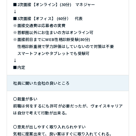
■2次面接【オンライン】(30分) マネジャー
↓
■3次面接【オフィス】 (60分） 代表
※面接交通費は応募者の実費
※首都圏以外にお住まいの方はオンライン可
※面接前日までにWEB性格診断受験(80分)
性格診断重視で学力評価はしていないので対策は不要
スマートフォンやタブレットでも受験可
↓
■内定
社員に聞いた会社の良いところ
〇裁量が多い
前職は何をするにも許可が必要だったが、ヴォイスキャリア
は自分で考えて行動が出来る。
〇意見が出しやすく取り入れられやすい
気軽に提案出来て、良い案はすぐに取り入れてくれる。