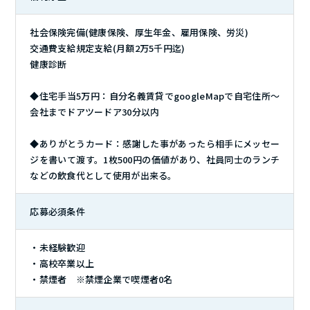
社会保険完備(健康保険、厚生年金、雇用保険、労災)
交通費支給規定支給(月額2万5千円迄)
健康診断
◆住宅手当5万円：自分名義賃貸でgoogleMapで自宅住所～
会社までドアツードア30分以内
◆ありがとうカード：感謝した事があったら相手にメッセー
ジを書いて渡す。1枚500円の価値があり、社員同士のランチ
などの飲食代として使用が出来る。
応募必須条件
・未経験歓迎
・高校卒業以上
・禁煙者 ※禁煙企業で喫煙者0名