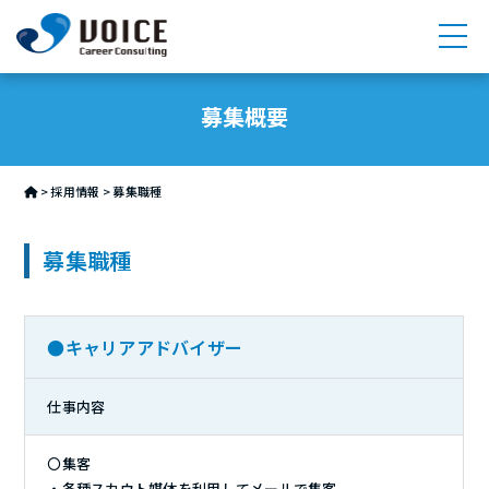
求人検索
募集概要
サービス
>
採用情報
>
募集職種
メンバー紹介
募集職種
メディア
採用情報
●キャリアアドバイザー
会社情報
仕事内容
お問い合わせ
〇集客
・各種スカウト媒体を利用してメールで集客